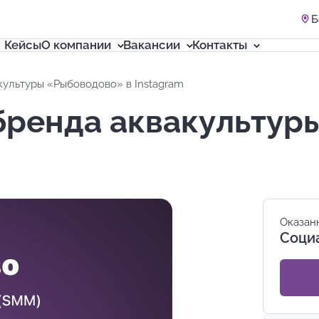
Б
Кейсы
О компании
Вакансии
Контакты
ультуры «Рыбоводово» в Instagram
ренда аквакультур
Оказанн
Соци